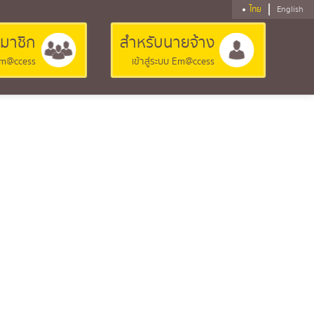
ไทย
English
มาชิก
สำหรับนายจ้าง
 Em@ccess
เข้าสู่ระบบ Em@ccess