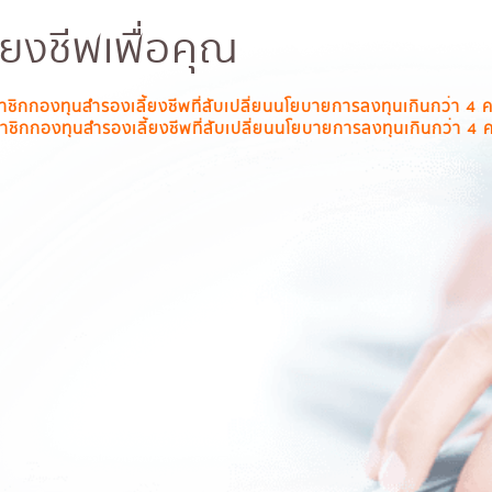
ยงชีพเพื่อคุณ
ิกกองทุนสำรองเลี้ยงชีพที่สับเปลี่ยนนโยบายการลงทุนเกินกว่า 4 ครั
ิกกองทุนสำรองเลี้ยงชีพที่สับเปลี่ยนนโยบายการลงทุนเกินกว่า 4 ครั