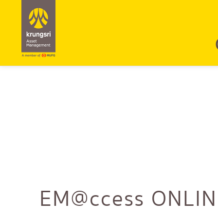
EM@ccess ONLIN